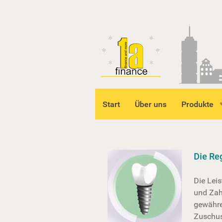
Start
Über uns
Produkte
Die Re
Die Lei
und Zah
gewähre
Zuschus