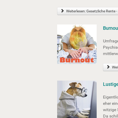
Weiterlesen: Gesetzliche Rente -
Burnou
Umfrage
Psychis
mittlerw
Weit
Lustig
Eigentli
eher ein
witzige
Da schi