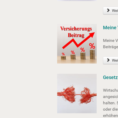
Weit
Meine 
Meine V
Beiträg
Weit
Gesetz
Wirtsch
angesic
halten. 
oder di
erhöhen