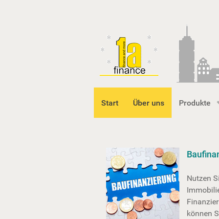
Start
Über uns
Produkte
Baufina
Nutzen Si
Immobili
Finanzie
können S